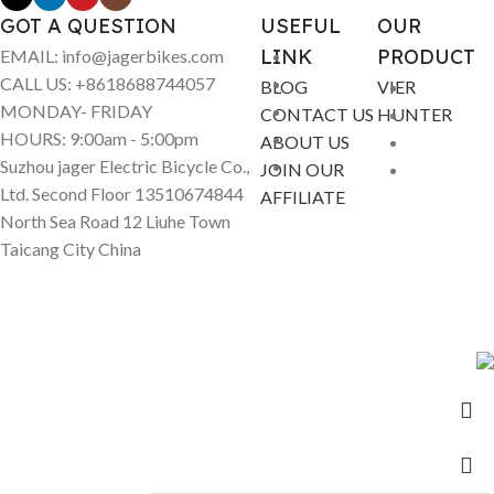
GOT A QUESTION
USEFUL
OUR
LINK
PRODUCT
EMAIL: info@jagerbikes.com
CALL US: +8618688744057
BLOG
VIER
MONDAY- FRIDAY
CONTACT US
HUNTER
HOURS: 9:00am - 5:00pm
ABOUT US
Suzhou jager Electric Bicycle Co.,
JOIN OUR
Ltd. Second Floor 13510674844
AFFILIATE
North Sea Road 12 Liuhe Town
Taicang City China
© Jagerbikes • Electric Bikes 2025. All Rights Reserved