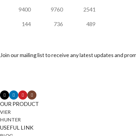
9400
9760
2541
144
736
489
Join our mailing list to receive any latest updates and pro
Connect with Jagerbike
OUR PRODUCT
VIER
HUNTER
USEFUL LINK
BLOG